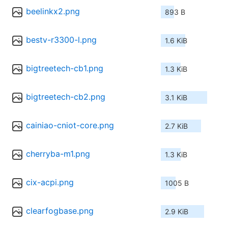
beelinkx2.png
893 B
bestv-r3300-l.png
1.6 KiB
bigtreetech-cb1.png
1.3 KiB
bigtreetech-cb2.png
3.1 KiB
cainiao-cniot-core.png
2.7 KiB
cherryba-m1.png
1.3 KiB
cix-acpi.png
1005 B
clearfogbase.png
2.9 KiB