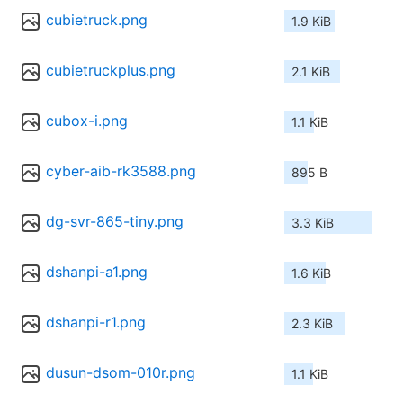
cubietruck.png
1.9 KiB
cubietruckplus.png
2.1 KiB
cubox-i.png
1.1 KiB
cyber-aib-rk3588.png
895 B
dg-svr-865-tiny.png
3.3 KiB
dshanpi-a1.png
1.6 KiB
dshanpi-r1.png
2.3 KiB
dusun-dsom-010r.png
1.1 KiB