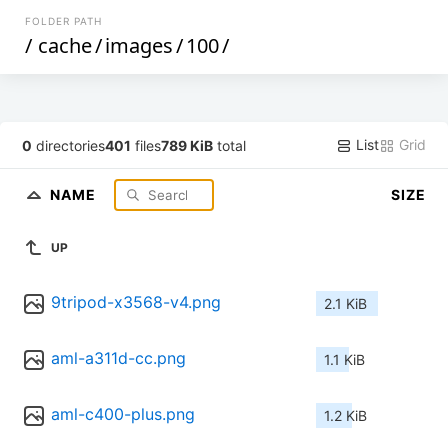
FOLDER PATH
/
cache
/
images
/
100
/
List
Grid
0
directories
401
files
789 KiB
total
NAME
SIZE
UP
9tripod-x3568-v4.png
2.1 KiB
aml-a311d-cc.png
1.1 KiB
aml-c400-plus.png
1.2 KiB