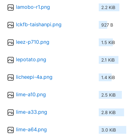
lamobo-r1.png
2.2 KiB
lckfb-taishanpi.png
927 B
leez-p710.png
1.5 KiB
lepotato.png
2.1 KiB
licheepi-4a.png
1.4 KiB
lime-a10.png
2.5 KiB
lime-a33.png
2.8 KiB
lime-a64.png
3.0 KiB