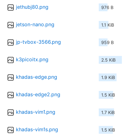
jethubj80.png
976 B
jetson-nano.png
1.1 KiB
jp-tvbox-3566.png
959 B
k3picoitx.png
2.5 KiB
khadas-edge.png
1.9 KiB
khadas-edge2.png
1.5 KiB
khadas-vim1.png
1.7 KiB
khadas-vim1s.png
1.5 KiB