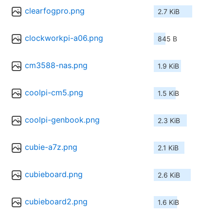
clearfogpro.png
2.7 KiB
clockworkpi-a06.png
845 B
cm3588-nas.png
1.9 KiB
coolpi-cm5.png
1.5 KiB
coolpi-genbook.png
2.3 KiB
cubie-a7z.png
2.1 KiB
cubieboard.png
2.6 KiB
cubieboard2.png
1.6 KiB