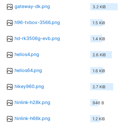
gateway-dk.png
3.2 KiB
h96-tvbox-3566.png
1.5 KiB
hd-rk3506g-evb.png
1.4 KiB
helios4.png
2.6 KiB
helios64.png
1.6 KiB
hikey960.png
2.7 KiB
hinlink-h28k.png
946 B
hinlink-h66k.png
1.2 KiB