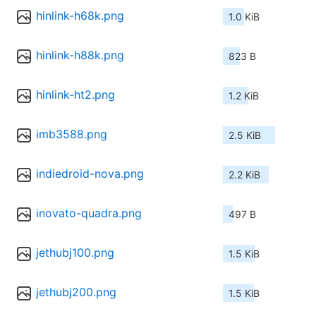
hinlink-h68k.png
1.0 KiB
hinlink-h88k.png
823 B
hinlink-ht2.png
1.2 KiB
imb3588.png
2.5 KiB
indiedroid-nova.png
2.2 KiB
inovato-quadra.png
497 B
jethubj100.png
1.5 KiB
jethubj200.png
1.5 KiB