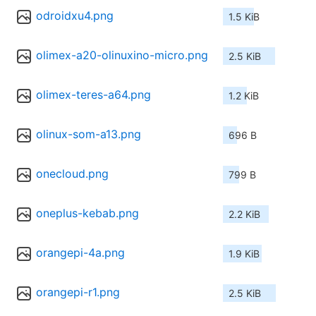
odroidxu4.png
1.5 KiB
olimex-a20-olinuxino-micro.png
2.5 KiB
olimex-teres-a64.png
1.2 KiB
olinux-som-a13.png
696 B
onecloud.png
799 B
oneplus-kebab.png
2.2 KiB
orangepi-4a.png
1.9 KiB
orangepi-r1.png
2.5 KiB