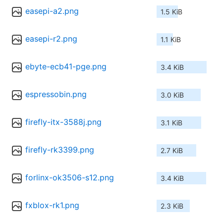
easepi-a2.png
1.5 KiB
easepi-r2.png
1.1 KiB
ebyte-ecb41-pge.png
3.4 KiB
espressobin.png
3.0 KiB
firefly-itx-3588j.png
3.1 KiB
firefly-rk3399.png
2.7 KiB
forlinx-ok3506-s12.png
3.4 KiB
fxblox-rk1.png
2.3 KiB