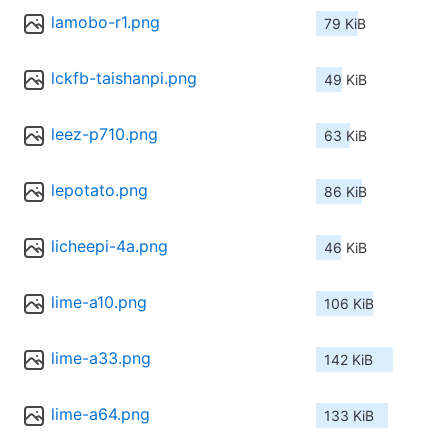
lamobo-r1.png
79 KiB
lckfb-taishanpi.png
49 KiB
leez-p710.png
63 KiB
lepotato.png
86 KiB
licheepi-4a.png
46 KiB
lime-a10.png
106 KiB
lime-a33.png
142 KiB
lime-a64.png
133 KiB