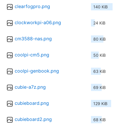
clearfogpro.png
140 KiB
clockworkpi-a06.png
24 KiB
cm3588-nas.png
80 KiB
coolpi-cm5.png
50 KiB
coolpi-genbook.png
63 KiB
cubie-a7z.png
69 KiB
cubieboard.png
129 KiB
cubieboard2.png
68 KiB