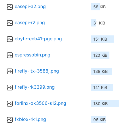
easepi-a2.png
58 KiB
easepi-r2.png
31 KiB
ebyte-ecb41-pge.png
151 KiB
espressobin.png
120 KiB
firefly-itx-3588j.png
138 KiB
firefly-rk3399.png
141 KiB
forlinx-ok3506-s12.png
180 KiB
fxblox-rk1.png
96 KiB