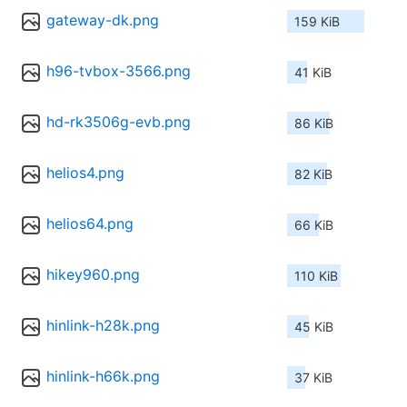
gateway-dk.png
159 KiB
h96-tvbox-3566.png
41 KiB
hd-rk3506g-evb.png
86 KiB
helios4.png
82 KiB
helios64.png
66 KiB
hikey960.png
110 KiB
hinlink-h28k.png
45 KiB
hinlink-h66k.png
37 KiB