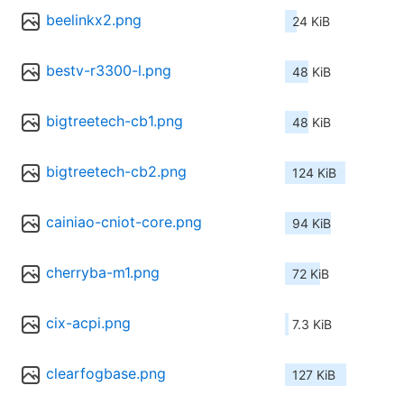
beelinkx2.png
24 KiB
bestv-r3300-l.png
48 KiB
bigtreetech-cb1.png
48 KiB
bigtreetech-cb2.png
124 KiB
cainiao-cniot-core.png
94 KiB
cherryba-m1.png
72 KiB
cix-acpi.png
7.3 KiB
clearfogbase.png
127 KiB