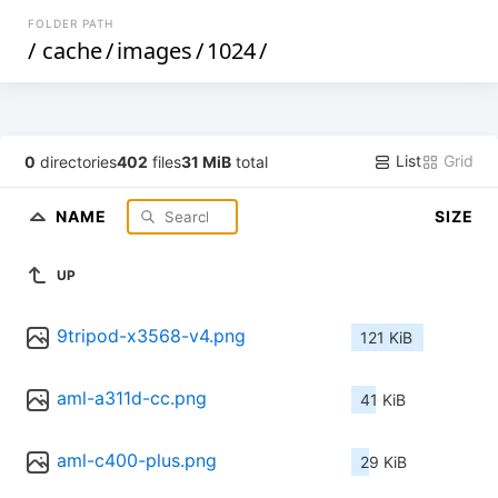
FOLDER PATH
/
cache
/
images
/
1024
/
List
Grid
0
directories
402
files
31 MiB
total
NAME
SIZE
UP
9tripod-x3568-v4.png
121 KiB
aml-a311d-cc.png
41 KiB
aml-c400-plus.png
29 KiB