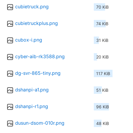
cubietruck.png
70 KiB
cubietruckplus.png
74 KiB
cubox-i.png
31 KiB
cyber-aib-rk3588.png
20 KiB
dg-svr-865-tiny.png
117 KiB
dshanpi-a1.png
51 KiB
dshanpi-r1.png
96 KiB
dusun-dsom-010r.png
48 KiB