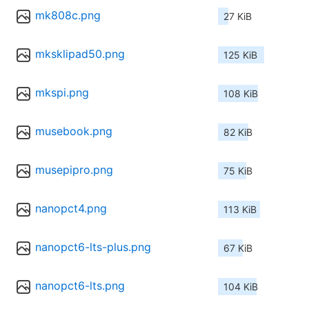
mk808c.png
27 KiB
mksklipad50.png
125 KiB
mkspi.png
108 KiB
musebook.png
82 KiB
musepipro.png
75 KiB
nanopct4.png
113 KiB
nanopct6-lts-plus.png
67 KiB
nanopct6-lts.png
104 KiB