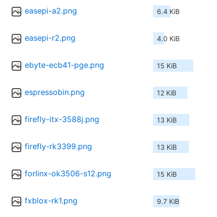
easepi-a2.png
6.4 KiB
easepi-r2.png
4.0 KiB
ebyte-ecb41-pge.png
15 KiB
espressobin.png
12 KiB
firefly-itx-3588j.png
13 KiB
firefly-rk3399.png
13 KiB
forlinx-ok3506-s12.png
15 KiB
fxblox-rk1.png
9.7 KiB