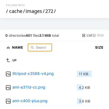
FOLDER PATH
/
cache
/
images
/
272
/
List
Grid
0
directories
401
files
3.1 MiB
total
NAME
SIZE
UP
9tripod-x3568-v4.png
11 KiB
aml-a311d-cc.png
4.2 KiB
aml-c400-plus.png
3.6 KiB