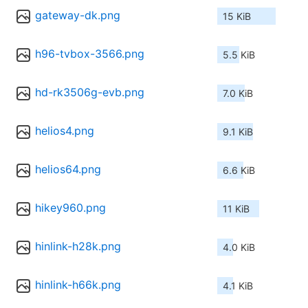
gateway-dk.png
15 KiB
h96-tvbox-3566.png
5.5 KiB
hd-rk3506g-evb.png
7.0 KiB
helios4.png
9.1 KiB
helios64.png
6.6 KiB
hikey960.png
11 KiB
hinlink-h28k.png
4.0 KiB
hinlink-h66k.png
4.1 KiB