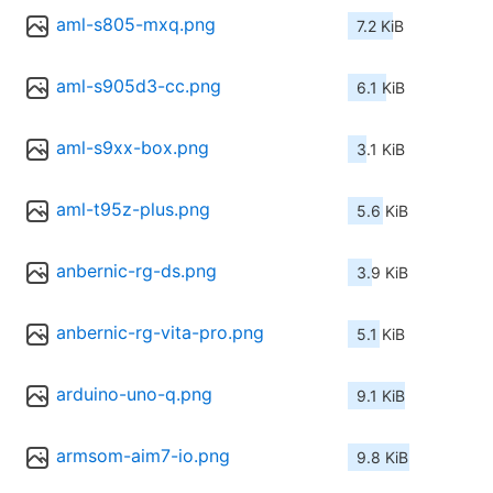
aml-s805-mxq.png
7.2 KiB
aml-s905d3-cc.png
6.1 KiB
aml-s9xx-box.png
3.1 KiB
aml-t95z-plus.png
5.6 KiB
anbernic-rg-ds.png
3.9 KiB
anbernic-rg-vita-pro.png
5.1 KiB
arduino-uno-q.png
9.1 KiB
armsom-aim7-io.png
9.8 KiB