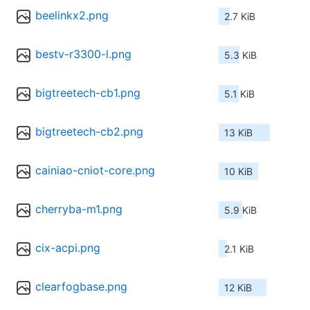
beelinkx2.png
2.7 KiB
bestv-r3300-l.png
5.3 KiB
bigtreetech-cb1.png
5.1 KiB
bigtreetech-cb2.png
13 KiB
cainiao-cniot-core.png
10 KiB
cherryba-m1.png
5.9 KiB
cix-acpi.png
2.1 KiB
clearfogbase.png
12 KiB