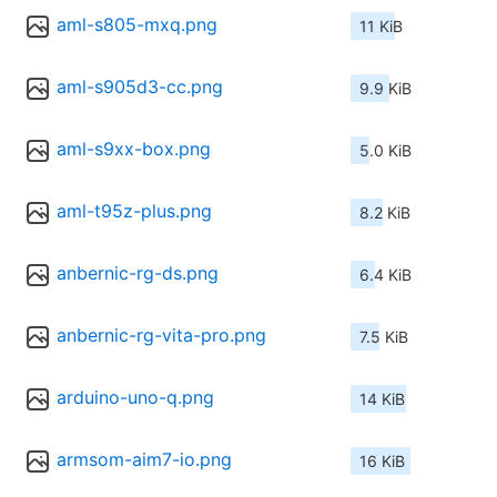
aml-s805-mxq.png
11 KiB
aml-s905d3-cc.png
9.9 KiB
aml-s9xx-box.png
5.0 KiB
aml-t95z-plus.png
8.2 KiB
anbernic-rg-ds.png
6.4 KiB
anbernic-rg-vita-pro.png
7.5 KiB
arduino-uno-q.png
14 KiB
armsom-aim7-io.png
16 KiB