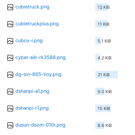
cubietruck.png
12 KiB
cubietruckplus.png
11 KiB
cubox-i.png
5.1 KiB
cyber-aib-rk3588.png
4.2 KiB
dg-svr-865-tiny.png
21 KiB
dshanpi-a1.png
9.0 KiB
dshanpi-r1.png
15 KiB
dusun-dsom-010r.png
8.6 KiB