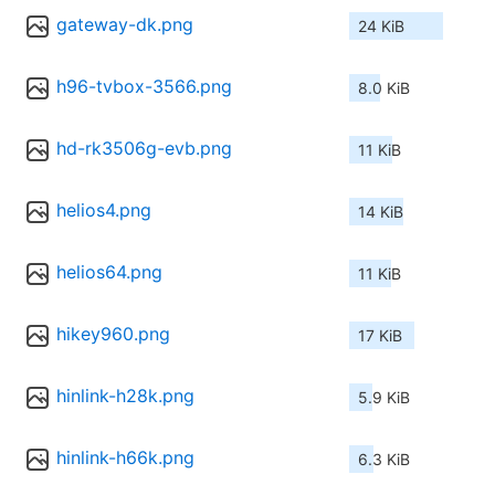
gateway-dk.png
24 KiB
h96-tvbox-3566.png
8.0 KiB
hd-rk3506g-evb.png
11 KiB
helios4.png
14 KiB
helios64.png
11 KiB
hikey960.png
17 KiB
hinlink-h28k.png
5.9 KiB
hinlink-h66k.png
6.3 KiB