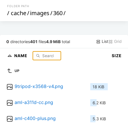
FOLDER PATH
/
cache
/
images
/
360
/
List
Grid
0
directories
401
files
4.9 MiB
total
NAME
SIZE
UP
9tripod-x3568-v4.png
18 KiB
aml-a311d-cc.png
6.2 KiB
aml-c400-plus.png
5.3 KiB