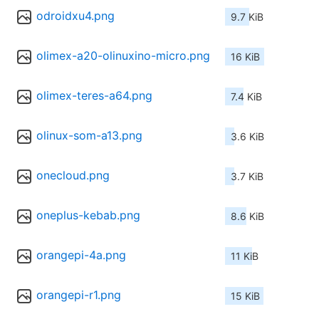
odroidxu4.png
9.7 KiB
olimex-a20-olinuxino-micro.png
16 KiB
olimex-teres-a64.png
7.4 KiB
olinux-som-a13.png
3.6 KiB
onecloud.png
3.7 KiB
oneplus-kebab.png
8.6 KiB
orangepi-4a.png
11 KiB
orangepi-r1.png
15 KiB