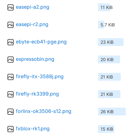
easepi-a2.png
11 KiB
easepi-r2.png
5.7 KiB
ebyte-ecb41-pge.png
23 KiB
espressobin.png
20 KiB
firefly-itx-3588j.png
21 KiB
firefly-rk3399.png
21 KiB
forlinx-ok3506-s12.png
26 KiB
fxblox-rk1.png
15 KiB