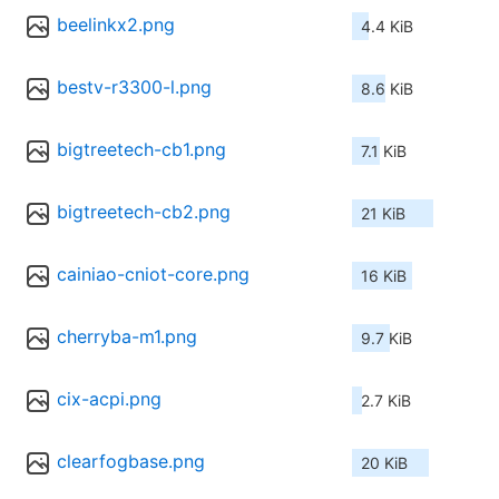
beelinkx2.png
4.4 KiB
bestv-r3300-l.png
8.6 KiB
bigtreetech-cb1.png
7.1 KiB
bigtreetech-cb2.png
21 KiB
cainiao-cniot-core.png
16 KiB
cherryba-m1.png
9.7 KiB
cix-acpi.png
2.7 KiB
clearfogbase.png
20 KiB